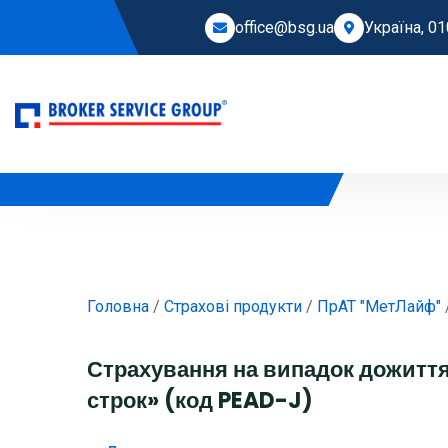
office@bsg.ua
Україна, 01
Головна
/
Страхові продукти
/
ПрАТ "МетЛайф"
Страхування на випадок дожиття 
строк» (код PEAD-J)